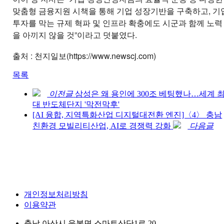
맞춤형 금융지원 시책을 통해 기업 성장기반을 구축하고, 기
투자를 막는 규제 혁파 및 인프라 확충에도 시군과 함께 노력
을 아끼지 않을 것”이라고 덧붙였다.
출처 : 천지일보(
https://www.newscj.com)
목록
이전글
삼성은 왜 용인에 300조 베팅했나…세계 
대 반도체단지 '막전막후'
[AI 융합, 지역특화산업 디지털대전환 엔진]〈4〉 충남
친환경 모빌리티산업, AI로 경쟁력 강화
다음글
개인정보처리방침
이용약관
충남 아산시 음봉면 스마트산단1로 20