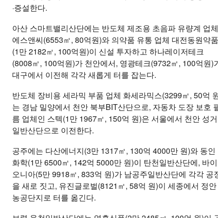
·증설한다.
아산 스마트밸리산단에는 반도체 제조용 초음파 유량계 업
에스앤씨(6553㎡, 80억원)와 의약품 유통 업체 대전동원약
(1만 2182㎡, 100억원)이 신설 투자하고 하나레이저테크
(8008㎡, 100억원)가 천안에서, 영광테크(9732㎡, 100억원)
대구에서 이전해 각각 새롭게 터를 잡는다.
반도체 장비용 세라믹 부품 업체 화세라믹스(3299㎡, 50억 원
는 경남 밀양에서 천안 북부BIT산단으로, 자동차 도장 보호 
름 업체인 스텍(1만 1967㎡, 150억 원)은 서울에서 천안 성거
일반산단으로 이전한다.
공주에는 다산에너지(3만 1317㎡, 130억 4000만 원)와 동인
화학(1만 6500㎡, 142억 5000만 원)이 탄천일반산단에, 바이
오니아(5만 9918㎡, 833억 원)가 남공주일반산단에 각각 공
을 새로 짓고, 유진글로벌(8121㎡, 58억 원)이 세종에서 정안
농공단지로 터를 옮긴다.
보령 웅천일반산단에는 영흥식품(2만 2485㎡, 100억 원)이 