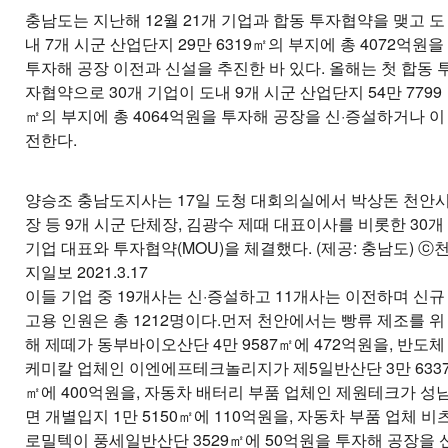
충남도는 지난해 12월 21개 기업과 합동 투자협약을 맺고 도
내 7개 시군 산업단지 29만 6319㎡의 부지에 총 4072억원을
투자해 공장 이전과 신설을 추진한 바 있다. 올해는 첫 합동 
자협약으로 30개 기업이 도내 9개 시군 산업단지 54만 7799
㎡의 부지에 총 4064억원을 투자해 공장을 신·증설하거나 이
전한다.
양승조 충남도지사는 17일 도청 대회의실에서 박상돈 천안
장 등 9개 시군 단체장, 김광수 제때 대표이사를 비롯한 30개
기업 대표와 투자협약(MOU)을 체결했다. (제공: 충남도) ⓒ
지일보 2021.3.17
이들 기업 중 19개사는 신·증설하고 11개사는 이전하며 신규
고용 인원은 총 1212명이다.먼저 천안에서는 빵류 제조를 위
해 제떼가 동부바이오산단 4만 9587㎡에 472억원을, 반도체
케미칼 업체인 이엔에프테크놀리지가 제5일반산단 3만 633
㎡에 400억원을, 자동차 배터리 부품 업체인 제원테크가 성
면 개별입지 1만 5150㎡에 110억원을, 자동차 부품 업체 비
로밀텍이 풍세일반산단 3529㎡에 50억원을 투자해 공장을 