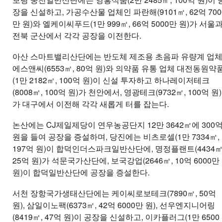
장을 신설하고, 가공수산물 업체인 파란해(9101㎡, 62억 700
만 원)와 엘케이씨푸드(1만 999㎡, 66억 5000만 원)가 서울
전북 군산에서 각각 공장을 이전한다.
아산 스마트밸리산단에는 반도체 제조용 초음파 유량계 업
에스앤씨(6553㎡, 80억 원)와 의약품 유통 업체 대전동원약
(1만 2182㎡, 100억 원)이 신설 투자하고 하나레이저테크
(8008㎡, 100억 원)가 천안에서, 영광테크(9732㎡, 100억 원)
가 대구에서 이전해 각각 새롭게 터를 잡는다.
논산에는 CJ제일제당이 연우농공단지 12만 3642㎡에 300
원을 들여 공장을 증설하며, 당진에는 비츠로셀(1만 7334㎡,
197억 원)이 합덕인더스파크일반산단에, 명정플랜트(4434㎡
25억 원)가 석문국가산단에, 보국강업(2646㎡, 10억 6000만
원)이 합덕일반산단에 공장을 증설한다.
서천 장항국가생태산단에는 케이씨로보테크(7890㎡, 50억
원), 삼일이노팩(6373㎡, 42억 6000만 원), 선우엔지니어링
(8419㎡, 47억 원)이 공장을 신설하고, 이카플러그(1만 6500