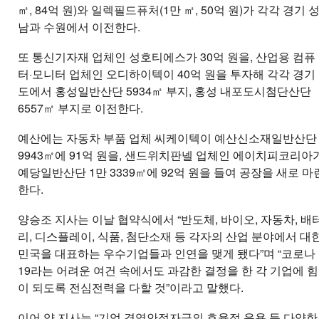
㎡, 84억 원)와 일렉필드퓨처(1만 ㎡, 50억 원)가 각각 경기 
남과 수원에서 이전한다.
또 통신기자재 업체인 성호티에스가 30억 원을, 산업용 컴퓨
터·모니터 업체인 오디하이텍이 40억 원을 투자해 각각 경기
도에서 홍성일반산단 5934㎡ 부지, 홍성 내포도시첨단산단
6557㎡ 부지로 이전한다.
예산에는 자동차 부품 업체 씨케이텍이 예산신소재일반산단
9943㎡에 91억 원을, 샌드위치판넬 업체인 에이치피코리아
예당일반산단 1만 3339㎡에 92억 원을 들여 공장을 새로 마
한다.
양승조 지사는 이날 협약식에서 “반도체, 바이오, 자동차, 배
리, 디스플레이, 식품, 첨단소재 등 각자의 산업 분야에서 대
민국을 대표하는 우수기업들과 인연을 맺게 됐다”며 “코로나
19라는 어려운 여건 속에서도 과감한 결정을 한 각 기업에 힘
이 되도록 전심전력을 다할 것”이라고 말했다.
이어 양 지사는 “기업 경영안정자금의 효율적 운용 등 다양한